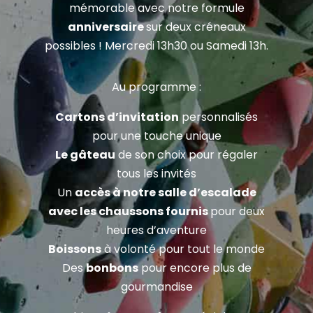
mémorable avec notre formule
anniversaire
sur
deux créneaux
possibles ! Mercredi 13h30 ou Samedi 13h.
Au programme :
Cartons d’invitation
personnalisés
pour une touche unique
Le gâteau
de son choix pour régaler
tous les invités
Un
accès à notre salle d’escalade
avec les chaussons fournis
pour deux
heures d’aventure
Boissons
à volonté pour tout le monde
Des
bonbons
pour encore plus de
gourmandise